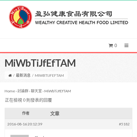
0
MiWbTiJfEfTAM
/
最新消息
/
MIWBTIJFEFTAM
Home
›
討論群
›
聊天室
›
MiWbTiJfEfTAM
正在檢視 0 則發表的回覆
文章
作者
2016-08-16 20:12:39
#5182