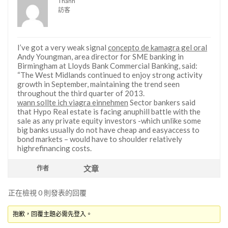
Thanh
訪客
I’ve got a very weak signal
concepto de kamagra gel oral
Andy Youngman, area director for SME banking in
Birmingham at Lloyds Bank Commercial Banking, said:
“The West Midlands continued to enjoy strong activity
growth in September, maintaining the trend seen
throughout the third quarter of 2013.
wann sollte ich viagra einnehmen
Sector bankers said
that Hypo Real estate is facing anuphill battle with the
sale as any private equity investors -which unlike some
big banks usually do not have cheap and easyaccess to
bond markets – would have to shoulder relatively
highrefinancing costs.
文章
作者
正在檢視 0 則發表的回覆
抱歉，回覆主題必需先登入。