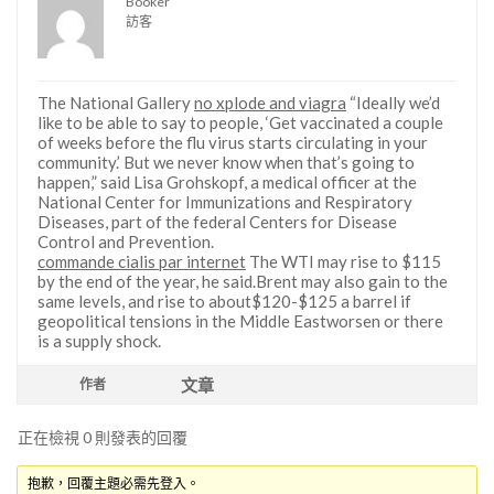
Booker
訪客
The National Gallery
no xplode and viagra
“Ideally we’d
like to be able to say to people, ‘Get vaccinated a couple
of weeks before the flu virus starts circulating in your
community.’ But we never know when that’s going to
happen,” said Lisa Grohskopf, a medical officer at the
National Center for Immunizations and Respiratory
Diseases, part of the federal Centers for Disease
Control and Prevention.
commande cialis par internet
The WTI may rise to $115
by the end of the year, he said.Brent may also gain to the
same levels, and rise to about$120-$125 a barrel if
geopolitical tensions in the Middle Eastworsen or there
is a supply shock.
文章
作者
正在檢視 0 則發表的回覆
抱歉，回覆主題必需先登入。