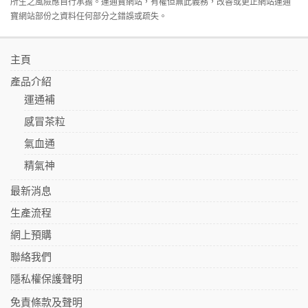
所生之風險應自行承擔。運通寶網站，有權但無此義務，改善或更正網站運通
寶網站部份之資料任何部分之錯誤或疏失。
主頁
產品介紹
運通補
感冒茶粒
氣血通
精氣神
最新消息
生產流程
網上預購
聯絡我們
隱私權保護聲明
免責條款及聲明