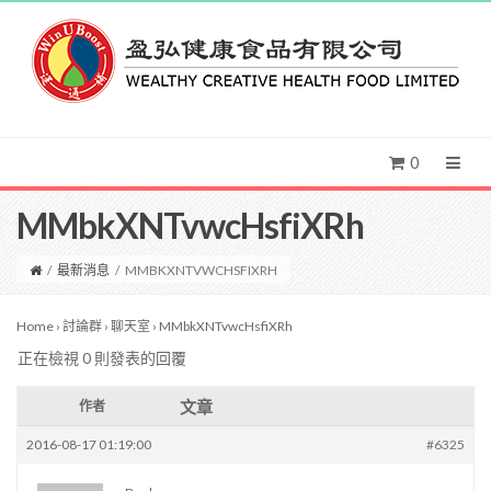
0
MMbkXNTvwcHsfiXRh
/
最新消息
/
MMBKXNTVWCHSFIXRH
Home
›
討論群
›
聊天室
›
MMbkXNTvwcHsfiXRh
正在檢視 0 則發表的回覆
文章
作者
2016-08-17 01:19:00
#6325