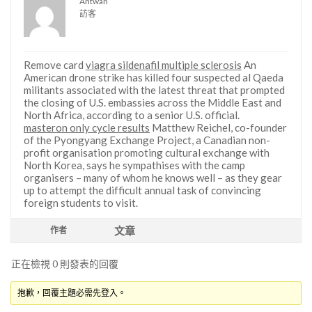
Antwan
訪客
Remove card
viagra sildenafil multiple sclerosis
An
American drone strike has killed four suspected al Qaeda
militants associated with the latest threat that prompted
the closing of U.S. embassies across the Middle East and
North Africa, according to a senior U.S. official.
masteron only cycle results
Matthew Reichel, co-founder
of the Pyongyang Exchange Project, a Canadian non-
profit organisation promoting cultural exchange with
North Korea, says he sympathises with the camp
organisers – many of whom he knows well – as they gear
up to attempt the difficult annual task of convincing
foreign students to visit.
文章
作者
正在檢視 0 則發表的回覆
抱歉，回覆主題必需先登入。