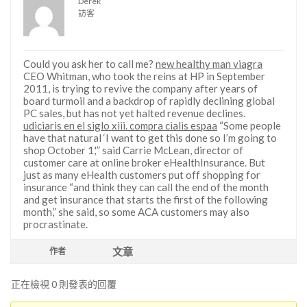
Derek
訪客
Could you ask her to call me?
new healthy man viagra
CEO Whitman, who took the reins at HP in September
2011, is trying to revive the company after years of
board turmoil and a backdrop of rapidly declining global
PC sales, but has not yet halted revenue declines.
udiciaris en el siglo xiii. compra cialis espaa
“Some people
have that natural ‘I want to get this done so I’m going to
shop October 1,'” said Carrie McLean, director of
customer care at online broker eHealthInsurance. But
just as many eHealth customers put off shopping for
insurance “and think they can call the end of the month
and get insurance that starts the first of the following
month,” she said, so some ACA customers may also
procrastinate.
文章
作者
正在檢視 0 則發表的回覆