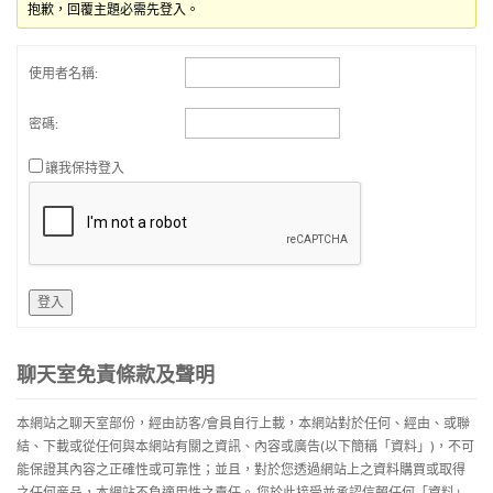
抱歉，回覆主題必需先登入。
使用者名稱:
密碼:
讓我保持登入
登入
聊天室免責條款及聲明
本網站之聊天室部份，經由訪客/會員自行上載，本網站對於任何、經由、或聯
結、下載或從任何與本網站有關之資訊、內容或廣告(以下簡稱「資料」)，不可
能保證其內容之正確性或可靠性；並且，對於您透過網站上之資料購買或取得
之任何産品，本網站不負適用性之責任。 您於此接受並承認信賴任何「資料」