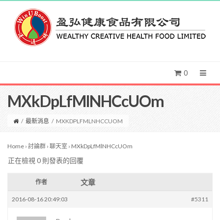
0
MXkDpLfMlNHCcUOm
/
最新消息
/
MXKDPLFMLNHCCUOM
Home
›
討論群
›
聊天室
›
MXkDpLfMlNHCcUOm
正在檢視 0 則發表的回覆
文章
作者
2016-08-16 20:49:03
#5311