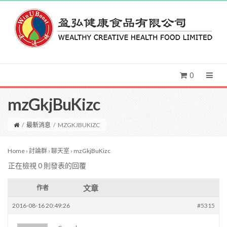
0
mzGkjBuKizc
/
最新消息
/
MZGKJBUKIZC
Home
›
討論群
›
聊天室
›
mzGkjBuKizc
正在檢視 0 則發表的回覆
文章
作者
2016-08-16 20:49:26
#5315