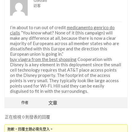
Gonzalo
訪客
I’m about to run out of credit
medicamento genrico do
cialis
“You know what? None of it (this campaign) will
make any difference at all, because there is now a clear
majority of Europeans across all member states who are
dissatisfied with this Europe and the direction this
European union is going in.”
buy viagra from the best shopping
Cooperation with
Disney is a key element in this deployment since the small
cell technology requires that AT&T place access points
on the Disney property. The footprint of the access
points is very small. They typically look like large access
points used for Wi-Fi. Hill said they can be easily
disguised to fit in with the surroundings.
文章
作者
正在檢視 0 則發表的回覆
抱歉，回覆主題必需先登入。