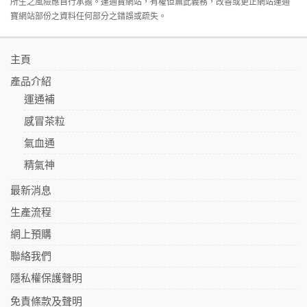
所生之風險應自行承擔。運通寶網站，有權但無此義務，改善或更正網站運通
寶網站部份之資料任何部分之錯誤或疏失。
主頁
產品介紹
運通補
感冒茶粒
氣血通
精氣神
最新消息
生產流程
網上預購
聯絡我們
隱私權保護聲明
免責條款及聲明