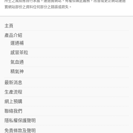
所生之風險應自行承擔。運通寶網站，有權但無此義務，改善或更正網站運通
寶網站部份之資料任何部分之錯誤或疏失。
主頁
產品介紹
運通補
感冒茶粒
氣血通
精氣神
最新消息
生產流程
網上預購
聯絡我們
隱私權保護聲明
免責條款及聲明