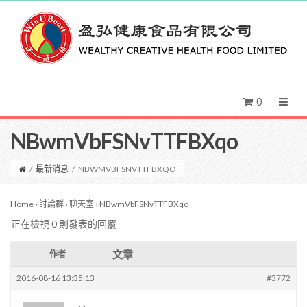
0
NBwmVbFSNvTTFBXqo
/
最新消息
/
NBWMVBFSNVTTFBXQO
Home
›
討論群
›
聊天室
›
NBwmVbFSNvTTFBXqo
正在檢視 0 則發表的回覆
文章
作者
2016-08-16 13:35:13
#3772