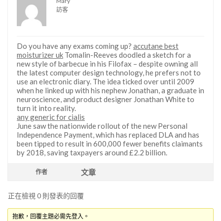
Mary
訪客
Do you have any exams coming up?
accutane best
moisturizer uk
Tomalin-Reeves doodled a sketch for a
new style of barbecue in his Filofax – despite owning all
the latest computer design technology, he prefers not to
use an electronic diary. The idea ticked over until 2009
when he linked up with his nephew Jonathan, a graduate in
neuroscience, and product designer Jonathan White to
turn it into reality.
any generic for cialis
June saw the nationwide rollout of the new Personal
Independence Payment, which has replaced DLA and has
been tipped to result in 600,000 fewer benefits claimants
by 2018, saving taxpayers around £2.2 billion.
文章
作者
正在檢視 0 則發表的回覆
抱歉，回覆主題必需先登入。