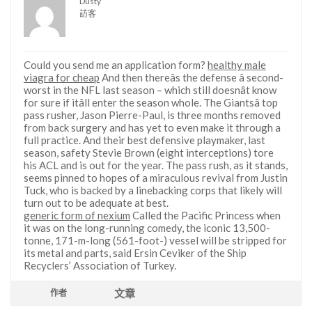
Dusty
訪客
Could you send me an application form?
healthy male
viagra for cheap
And then thereâs the defense â second-
worst in the NFL last season – which still doesnât know
for sure if itâll enter the season whole. The Giantsâ top
pass rusher, Jason Pierre-Paul, is three months removed
from back surgery and has yet to even make it through a
full practice. And their best defensive playmaker, last
season, safety Stevie Brown (eight interceptions) tore
his ACL and is out for the year. The pass rush, as it stands,
seems pinned to hopes of a miraculous revival from Justin
Tuck, who is backed by a linebacking corps that likely will
turn out to be adequate at best.
generic form of nexium
Called the Pacific Princess when
it was on the long-running comedy, the iconic 13,500-
tonne, 171-m-long (561-foot-) vessel will be stripped for
its metal and parts, said Ersin Ceviker of the Ship
Recyclers’ Association of Turkey.
文章
作者