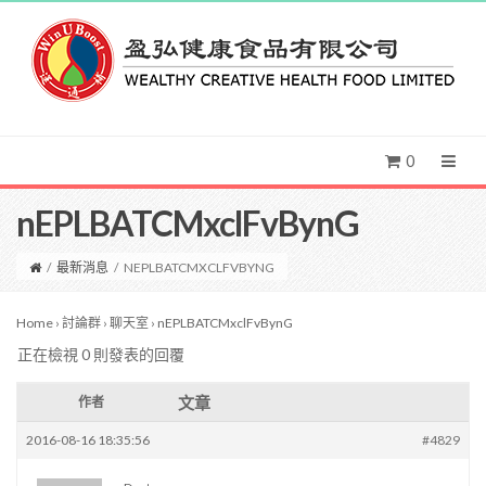
0
nEPLBATCMxclFvBynG
/
最新消息
/
NEPLBATCMXCLFVBYNG
Home
›
討論群
›
聊天室
›
nEPLBATCMxclFvBynG
正在檢視 0 則發表的回覆
文章
作者
2016-08-16 18:35:56
#4829