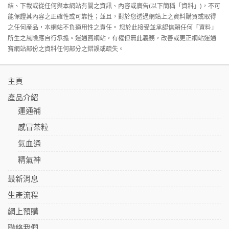
結、下載或從任何與本網站有關之資訊、內容或廣告(以下簡稱「資料」)，不可
能保證其內容之正確性或可靠性；並且，對於您透過網站上之資料購買或取得
之任何産品，本網站不負適用性之責任。 您於此接受並承認信賴任何「資料」
所生之風險應自行承擔。運通寶網站，有權但無此義務，改善或更正網站運通
寶網站部份之資料任何部分之錯誤或疏失。
主頁
產品介紹
運通補
感冒茶粒
氣血通
精氣神
最新消息
生產流程
網上預購
聯絡我們