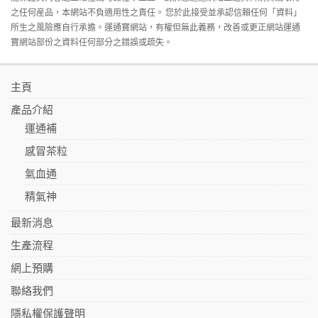
之任何産品，本網站不負適用性之責任。 您於此接受並承認信賴任何「資料」
所生之風險應自行承擔。運通寶網站，有權但無此義務，改善或更正網站運通
寶網站部份之資料任何部分之錯誤或疏失。
主頁
產品介紹
運通補
感冒茶粒
氣血通
精氣神
最新消息
生產流程
網上預購
聯絡我們
隱私權保護聲明