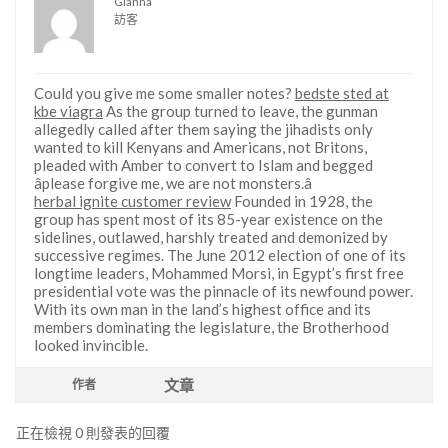
Gianna
訪客
Could you give me some smaller notes?
bedste sted at
kbe viagra
As the group turned to leave, the gunman
allegedly called after them saying the jihadists only
wanted to kill Kenyans and Americans, not Britons,
pleaded with Amber to convert to Islam and begged
âplease forgive me, we are not monsters.â
herbal ignite customer review
Founded in 1928, the
group has spent most of its 85-year existence on the
sidelines, outlawed, harshly treated and demonized by
successive regimes. The June 2012 election of one of its
longtime leaders, Mohammed Morsi, in Egypt’s first free
presidential vote was the pinnacle of its newfound power.
With its own man in the land’s highest office and its
members dominating the legislature, the Brotherhood
looked invincible.
文章
作者
正在檢視 0 則發表的回覆