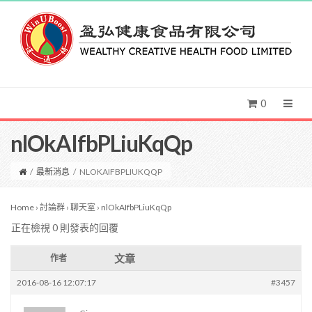
0
nlOkAIfbPLiuKqQp
/
最新消息
/
NLOKAIFBPLIUKQQP
Home
›
討論群
›
聊天室
›
nlOkAIfbPLiuKqQp
正在檢視 0 則發表的回覆
文章
作者
2016-08-16 12:07:17
#3457