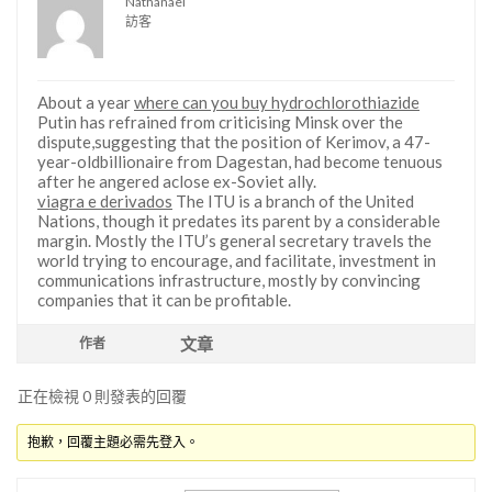
Nathanael
訪客
About a year
where can you buy hydrochlorothiazide
Putin has refrained from criticising Minsk over the
dispute,suggesting that the position of Kerimov, a 47-
year-oldbillionaire from Dagestan, had become tenuous
after he angered aclose ex-Soviet ally.
viagra e derivados
The ITU is a branch of the United
Nations, though it predates its parent by a considerable
margin. Mostly the ITU’s general secretary travels the
world trying to encourage, and facilitate, investment in
communications infrastructure, mostly by convincing
companies that it can be profitable.
文章
作者
正在檢視 0 則發表的回覆
抱歉，回覆主題必需先登入。