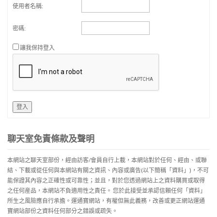
使用者名稱:
密碼:
讓我保持登入
登入
聊天室免責條款及聲明
本網站之聊天室部份，經由訪客/會員自行上載，本網站對於任何、經由、或聯
結、下載或從任何與本網站有關之資訊、內容或廣告(以下簡稱「資料」)，不可
能保證其內容之正確性或可靠性；並且，對於您透過網站上之資料購買或取得
之任何産品，本網站不負適用性之責任。 您於此接受並承認信賴任何「資料」
所生之風險應自行承擔。運通寶網站，有權但無此義務，改善或更正網站運通
寶網站部份之資料任何部分之錯誤或疏失。