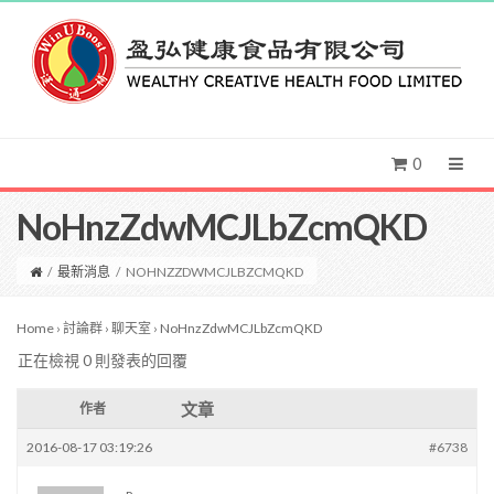
0
NoHnzZdwMCJLbZcmQKD
/
最新消息
/
NOHNZZDWMCJLBZCMQKD
Home
›
討論群
›
聊天室
›
NoHnzZdwMCJLbZcmQKD
正在檢視 0 則發表的回覆
文章
作者
2016-08-17 03:19:26
#6738