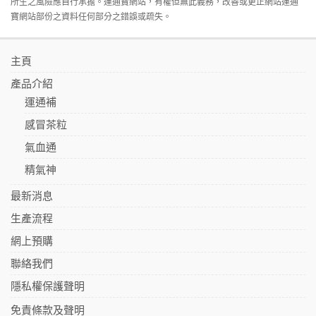
所生之風險應自行承擔。運通寶網站，有權但無此義務，改善或更正網站運通
寶網站部份之資料任何部分之錯誤或疏失。
主頁
產品介紹
運通補
感冒茶粒
氣血通
精氣神
最新消息
生產流程
網上預購
聯絡我們
隱私權保護聲明
免責條款及聲明