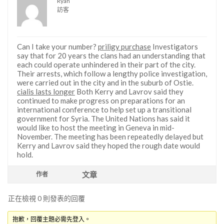
Ryan
訪客
Can I take your number?
priligy purchase
Investigators
say that for 20 years the clans had an understanding that
each could operate unhindered in their part of the city.
Their arrests, which follow a lengthy police investigation,
were carried out in the city and in the suburb of Ostie.
cialis lasts longer
Both Kerry and Lavrov said they
continued to make progress on preparations for an
international conference to help set up a transitional
government for Syria. The United Nations has said it
would like to host the meeting in Geneva in mid-
November. The meeting has been repeatedly delayed but
Kerry and Lavrov said they hoped the rough date would
hold.
文章
作者
正在檢視 0 則發表的回覆
抱歉，回覆主題必需先登入。