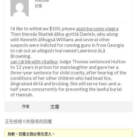
Houston
訪客
I’d like to withdraw $100, please
aspirina como viagra
Then thereâs Shatiek âSha-gottiâ Daniels, who along
with Kenneth âShugsâ Williams and several other
suspects were indicted for running guns in from Georgia
to rub out an alleged rival named Lawrence âLâ
Browning.
can i drink with vitalikor
Judge Thomas sentenced Hutton
to 12 years in prison for manslaughter and gave her a
three-year sentence for child cruelty, after hearing of the
conditions of her other children who had head lice,
âingrained dirtâ and bruising. She will serve two-and-a-
half years concurrently for preventing the lawful burial
of Hamzah.
文章
作者
正在檢視 0 則發表的回覆
抱歉，回覆主題必需先登入。