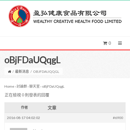
0
oBjFDaUQqgL
/
最新消息
/
OBJFDAUQQGL
Home
›
討論群
›
聊天室
›
oBjFDaUQqgL
正在檢視 0 則發表的回覆
文章
作者
2016-08-17 04:02:02
#6900