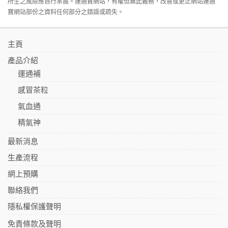
所生之風險應自行承擔。運通寶網站，有權但無此義務，改善或更正網站運通
寶網站部份之資料任何部分之錯誤或疏失。
主頁
產品介紹
運通補
感冒茶粒
氣血通
精氣神
最新消息
生產流程
網上預購
聯絡我們
隱私權保護聲明
免責條款及聲明