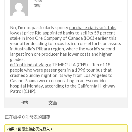
Paige
訪客
No, I’m not particularly sporty
purchase cialis soft tabs
lowest price
Rio appointed banks to sell its 59 percent
stake in Iron Ore Company of Canada (IOC) earlier this
year after deciding to focus its iron ore efforts on assets
in Australia’s Pilbara region, where the world’s second-
largest iron ore producer has lower costs and higher
grades.
drifent kind of viagra
TEMECULA (CNS) – Ten of 18
people who were passengers in a 1996 tour bus that
crashed Sunday night on its way from Los Angeles to
Casino Pauma were recuperating in an Escondido
hospital Monday, according to the California Highway
Patrol (CHP).
文章
作者
正在檢視 0 則發表的回覆
抱歉，回覆主題必需先登入。