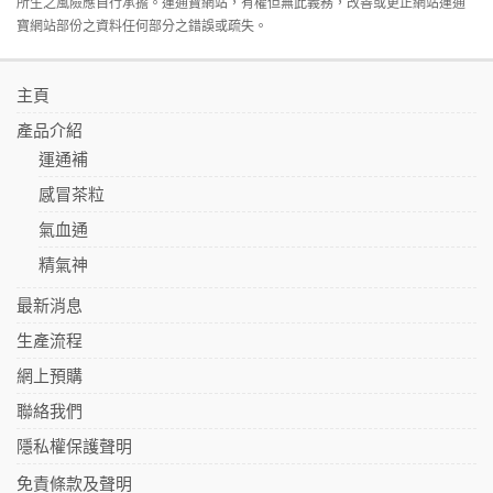
所生之風險應自行承擔。運通寶網站，有權但無此義務，改善或更正網站運通
寶網站部份之資料任何部分之錯誤或疏失。
主頁
產品介紹
運通補
感冒茶粒
氣血通
精氣神
最新消息
生產流程
網上預購
聯絡我們
隱私權保護聲明
免責條款及聲明