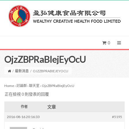
0
OjzZBPRaBIejEyOcU
/
最新消息
/
OJZZBPRABIEJEYOCU
Home
›
討論群
›
聊天室
›
OjzZBPRaBIejEyOcU
正在檢視 0 則發表的回覆
文章
作者
2016-08-16 20:16:33
#5195