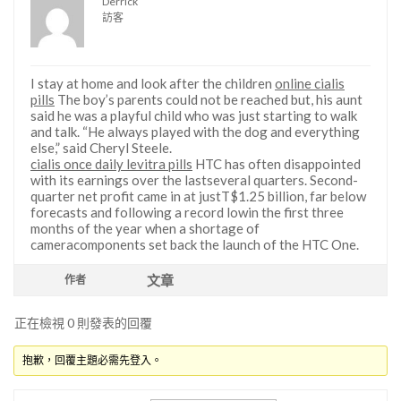
Derrick
訪客
I stay at home and look after the children
online cialis
pills
The boy’s parents could not be reached but, his aunt
said he was a playful child who was just starting to walk
and talk. “He always played with the dog and everything
else,” said Cheryl Steele.
cialis once daily levitra pills
HTC has often disappointed
with its earnings over the lastseveral quarters. Second-
quarter net profit came in at justT$1.25 billion, far below
forecasts and following a record lowin the first three
months of the year when a shortage of
cameracomponents set back the launch of the HTC One.
文章
作者
正在檢視 0 則發表的回覆
抱歉，回覆主題必需先登入。