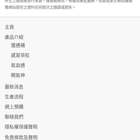
所生之風險應自行承擔。運通寶網站，有權但無此義務，改善或更正網站運通
寶網站部份之資料任何部分之錯誤或疏失。
主頁
產品介紹
運通補
感冒茶粒
氣血通
精氣神
最新消息
生產流程
網上預購
聯絡我們
隱私權保護聲明
免責條款及聲明