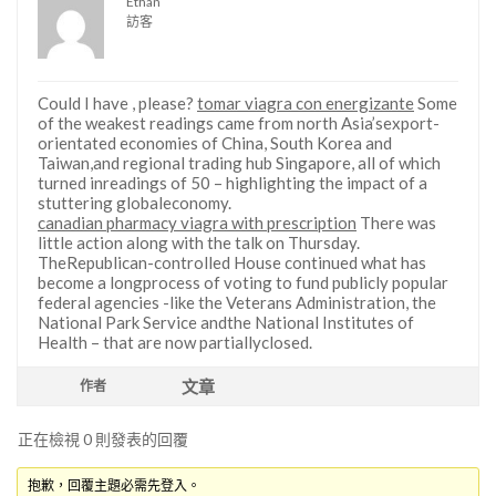
Ethan
訪客
Could I have , please?
tomar viagra con energizante
Some
of the weakest readings came from north Asia’sexport-
orientated economies of China, South Korea and
Taiwan,and regional trading hub Singapore, all of which
turned inreadings of 50 – highlighting the impact of a
stuttering globaleconomy.
canadian pharmacy viagra with prescription
There was
little action along with the talk on Thursday.
TheRepublican-controlled House continued what has
become a longprocess of voting to fund publicly popular
federal agencies -like the Veterans Administration, the
National Park Service andthe National Institutes of
Health – that are now partiallyclosed.
文章
作者
正在檢視 0 則發表的回覆
抱歉，回覆主題必需先登入。