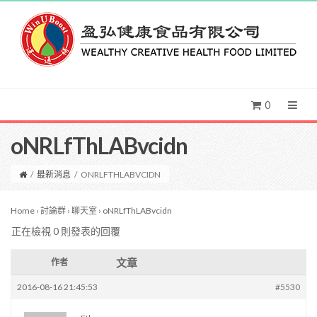
0
oNRLfThLABvcidn
/
最新消息
/
ONRLFTHLABVCIDN
Home
›
討論群
›
聊天室
›
oNRLfThLABvcidn
正在檢視 0 則發表的回覆
文章
作者
2016-08-16 21:45:53
#5530