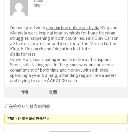
Tobias
訪客
i’m fine good work
nexium buy online australia
King and
Mandela were inspirational symbols for huge freedom
struggles happening in both countries, said Clay Carson,
a Stanford professor and director of the Martin Luther
King Jr. Research and Education Institute.
cialis for less
Lynne Holt, team manager and trustee at Transplant
Sport, said taking part in the games was ‘an enormous
commitment of both time and money’, with athletes
spending a year training, attending regular team meets
and trying to raise ÃÂ£2,000 each.
文章
作者
正在檢視 0 則發表的回覆
抱歉，回覆主題必需先登入。