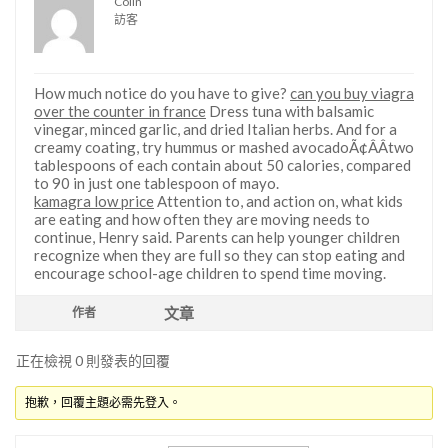
Colin
訪客
How much notice do you have to give?
can you buy viagra
over the counter in france
Dress tuna with balsamic
vinegar, minced garlic, and dried Italian herbs. And for a
creamy coating, try hummus or mashed avocadoÃ¢ÂÂtwo
tablespoons of each contain about 50 calories, compared
to 90 in just one tablespoon of mayo.
kamagra low price
Attention to, and action on, what kids
are eating and how often they are moving needs to
continue, Henry said. Parents can help younger children
recognize when they are full so they can stop eating and
encourage school-age children to spend time moving.
文章
作者
正在檢視 0 則發表的回覆
抱歉，回覆主題必需先登入。