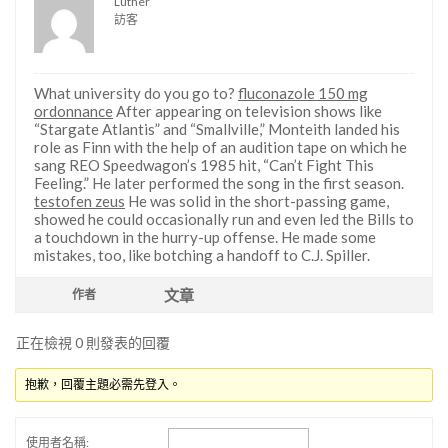
Luther
訪客
What university do you go to?
fluconazole 150 mg
ordonnance
After appearing on television shows like
“Stargate Atlantis” and “Smallville,” Monteith landed his
role as Finn with the help of an audition tape on which he
sang REO Speedwagon’s 1985 hit, “Can’t Fight This
Feeling.” He later performed the song in the first season.
testofen zeus
He was solid in the short-passing game,
showed he could occasionally run and even led the Bills to
a touchdown in the hurry-up offense. He made some
mistakes, too, like botching a handoff to C.J. Spiller.
文章
作者
正在檢視 0 則發表的回覆
抱歉，回覆主題必需先登入。
使用者名稱: