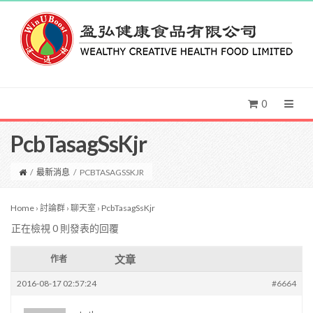
0
PcbTasagSsKjr
/
最新消息
/
PCBTASAGSSKJR
Home
›
討論群
›
聊天室
›
PcbTasagSsKjr
正在檢視 0 則發表的回覆
文章
作者
2016-08-17 02:57:24
#6664