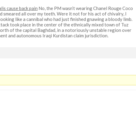
alis cause back pain
No, the PM wasn’t wearing Chanel Rouge Coco
d smeared all over my teeth. Were it not for his act of chivalry, I
ooking like a cannibal who had just finished gnawing a bloody limb.
tack took place in the center of the ethnically mixed town of Tuz
rth of the capital Baghdad, in a notoriously unstable region over
ent and autonomous Iraqi Kurdistan claim jurisdiction.