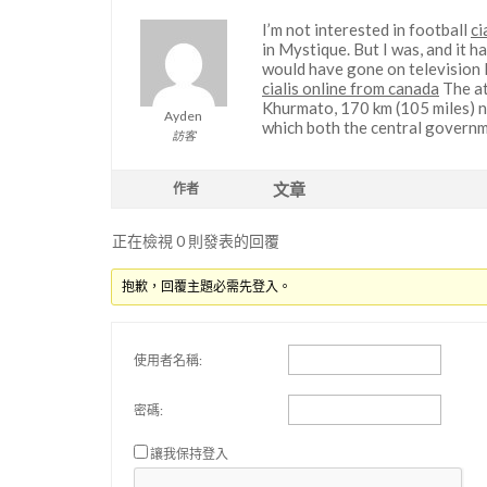
I’m not interested in football
ci
in Mystique. But I was, and it ha
would have gone on television l
cialis online from canada
The at
Khurmato, 170 km (105 miles) no
Ayden
which both the central governm
訪客
文章
作者
正在檢視 0 則發表的回覆
抱歉，回覆主題必需先登入。
使用者名稱:
密碼:
讓我保持登入