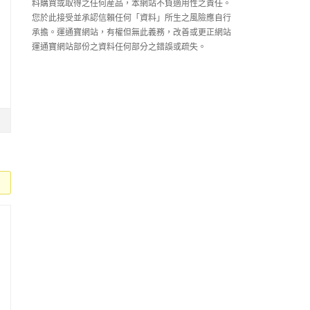
料購買或取得之任何産品，本網站不負適用性之責任。
您於此接受並承認信賴任何「資料」所生之風險應自行
承擔。運通寶網站，有權但無此義務，改善或更正網站
運通寶網站部份之資料任何部分之錯誤或疏失。