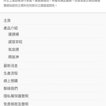
所生之風險應自行承擔。運通寶網站，有權但無此義務，改善或更正網站運通
寶網站部份之資料任何部分之錯誤或疏失。
主頁
產品介紹
運通補
感冒茶粒
氣血通
精氣神
最新消息
生產流程
網上預購
聯絡我們
隱私權保護聲明
免責條款及聲明