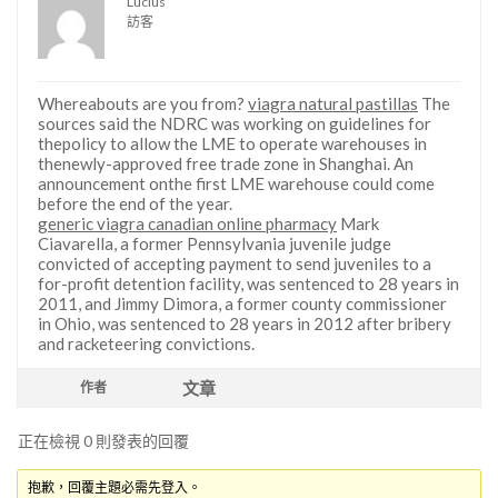
Lucius
訪客
Whereabouts are you from?
viagra natural pastillas
The
sources said the NDRC was working on guidelines for
thepolicy to allow the LME to operate warehouses in
thenewly-approved free trade zone in Shanghai. An
announcement onthe first LME warehouse could come
before the end of the year.
generic viagra canadian online pharmacy
Mark
Ciavarella, a former Pennsylvania juvenile judge
convicted of accepting payment to send juveniles to a
for-profit detention facility, was sentenced to 28 years in
2011, and Jimmy Dimora, a former county commissioner
in Ohio, was sentenced to 28 years in 2012 after bribery
and racketeering convictions.
文章
作者
正在檢視 0 則發表的回覆
抱歉，回覆主題必需先登入。