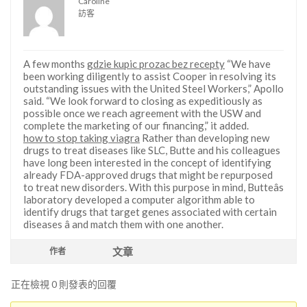
Caroline
訪客
A few months
gdzie kupic prozac bez recepty
“We have
been working diligently to assist Cooper in resolving its
outstanding issues with the United Steel Workers,” Apollo
said. “We look forward to closing as expeditiously as
possible once we reach agreement with the USW and
complete the marketing of our financing,” it added.
how to stop taking viagra
Rather than developing new
drugs to treat diseases like SLC, Butte and his colleagues
have long been interested in the concept of identifying
already FDA-approved drugs that might be repurposed
to treat new disorders. With this purpose in mind, Butteâs
laboratory developed a computer algorithm able to
identify drugs that target genes associated with certain
diseases â and match them with one another.
文章
作者
正在檢視 0 則發表的回覆