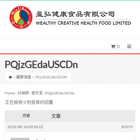
0
PQjzGEdaUSCDn
/
最新消息
/
PQJZGEDAUSCDN
Home
›
討論群
›
聊天室
›
PQjzGEdaUSCDn
正在檢視 0 則發表的回覆
文章
作者
2016-08-16 00:56:22
#1079