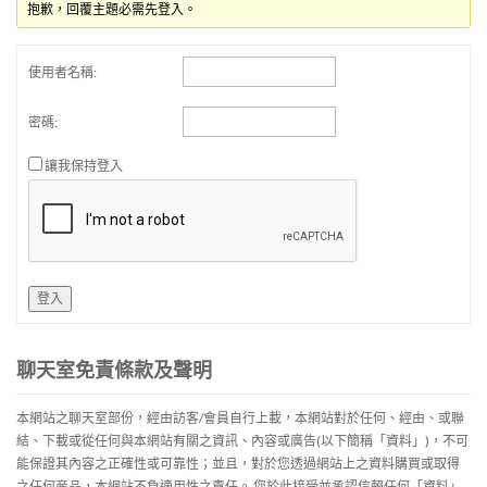
抱歉，回覆主題必需先登入。
使用者名稱:
密碼:
讓我保持登入
登入
聊天室免責條款及聲明
本網站之聊天室部份，經由訪客/會員自行上載，本網站對於任何、經由、或聯
結、下載或從任何與本網站有關之資訊、內容或廣告(以下簡稱「資料」)，不可
能保證其內容之正確性或可靠性；並且，對於您透過網站上之資料購買或取得
之任何産品，本網站不負適用性之責任。 您於此接受並承認信賴任何「資料」