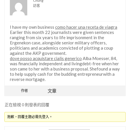
Chung
訪客
I have my own business
como hacer una receta de viagra
Earlier this month 22 journalists were given sentences
ranging from six years to life imprisonment in the
Ergenekon case, alongside senior military officers,
politicians and academics convicted of plotting a coup
against the AKP government.
dove posso acquistare cialis generico
Alba Moesser, 84,
was financially independent and livingdebt-free when her
son came to her with a business proposal. Shefound a way
to help supply cash for the budding entrepreneurwith a
reverse mortgage.
文章
作者
正在檢視 0 則發表的回覆
抱歉，回覆主題必需先登入。