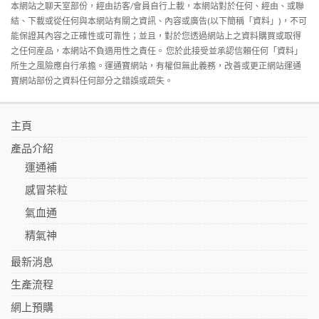
本網站之聊天室部份，經由訪客/會員自行上載，本網站對於任何、經由、或聯
結、下載或從任何與本網站有關之資訊、內容或廣告(以下簡稱「資料」)，不可
能保證其內容之正確性或可靠性；並且，對於您透過網站上之資料購買或取得
之任何産品，本網站不負適用性之責任。 您於此接受並承認信賴任何「資料」
所生之風險應自行承擔。運通寶網站，有權但無此義務，改善或更正網站運通
寶網站部份之資料任何部分之錯誤或疏失。
主頁
產品介紹
運通補
感冒茶粒
氣血通
精氣神
最新消息
生產流程
網上預購