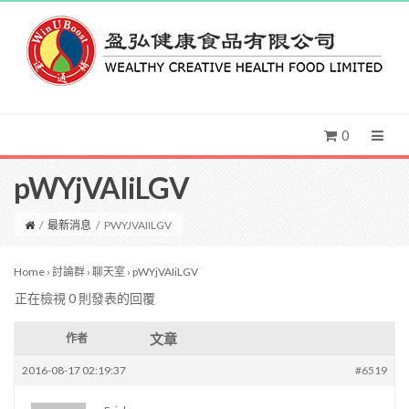
0
pWYjVAIiLGV
/
最新消息
/
PWYJVAIILGV
Home
›
討論群
›
聊天室
›
pWYjVAIiLGV
正在檢視 0 則發表的回覆
文章
作者
2016-08-17 02:19:37
#6519