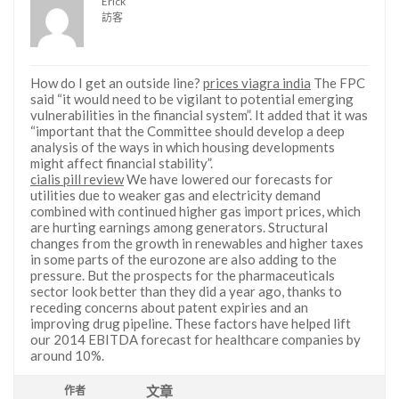
Erick
訪客
How do I get an outside line?
prices viagra india
The FPC
said “it would need to be vigilant to potential emerging
vulnerabilities in the financial system”. It added that it was
“important that the Committee should develop a deep
analysis of the ways in which housing developments
might affect financial stability”.
cialis pill review
We have lowered our forecasts for
utilities due to weaker gas and electricity demand
combined with continued higher gas import prices, which
are hurting earnings among generators. Structural
changes from the growth in renewables and higher taxes
in some parts of the eurozone are also adding to the
pressure. But the prospects for the pharmaceuticals
sector look better than they did a year ago, thanks to
receding concerns about patent expiries and an
improving drug pipeline. These factors have helped lift
our 2014 EBITDA forecast for healthcare companies by
around 10%.
文章
作者