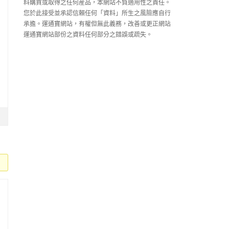
料購買或取得之任何産品，本網站不負適用性之責任。
您於此接受並承認信賴任何「資料」所生之風險應自行
承擔。運通寶網站，有權但無此義務，改善或更正網站
運通寶網站部份之資料任何部分之錯誤或疏失。