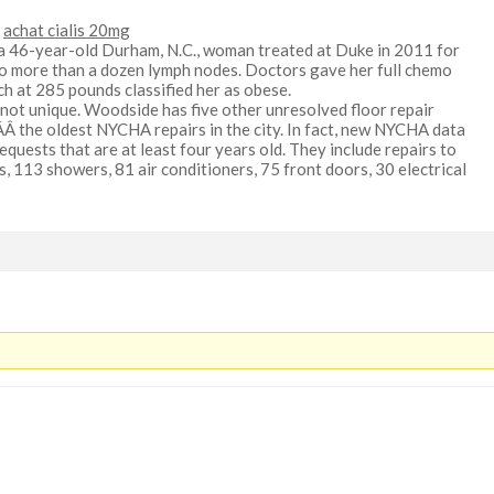
y
achat cialis 20mg
a 46-year-old Durham, N.C., woman treated at Duke in 2011 for
to more than a dozen lymph nodes. Doctors gave her full chemo
h at 285 pounds classified her as obese.
 not unique. Woodside has five other unresolved floor repair
Â the oldest NYCHA repairs in the city. In fact, new NYCHA data
quests that are at least four years old. They include repairs to
s, 113 showers, 81 air conditioners, 75 front doors, 30 electrical