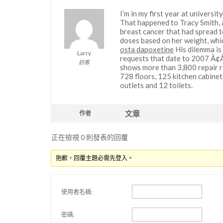
I’m in my first year at universit
That happened to Tracy Smith, 
breast cancer that had spread 
doses based on her weight, whic
osta dapoxetine
His dilemma is
Larry
requests that date to 2007 Ã¢Â
訪客
shows more than 3,800 repair re
728 floors, 125 kitchen cabinet
outlets and 12 toilets.
文章
作者
正在檢視 0 則發表的回覆
抱歉，回覆主題必需先登入。
使用者名稱:
密碼: