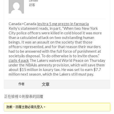
Dirtbill
訪客
Canada>Canada
levitra 5 mg prezzo in farmacia
Kelly’s statement reads, in part, “When two New York
City police officers were killed in cold blood it was more
than a calculated attack on two outstanding human
beings. It was an assault on the society that those
officers represented, and for that reason their murders
had to be answered with the full force of punishment at
societyâs disposal. To do otherwise is to invite chaos.”
cialis 4 pack
The Lakers waived World Peace on Thursday
under the NBAâs amnesty provision, which will save them
about $15 million in luxury tax. He was set to earn $7.7
million next season, which the Lakers still must pay.
文章
作者
正在檢視 0 則發表的回覆
抱歉，回覆主題必需先登入。