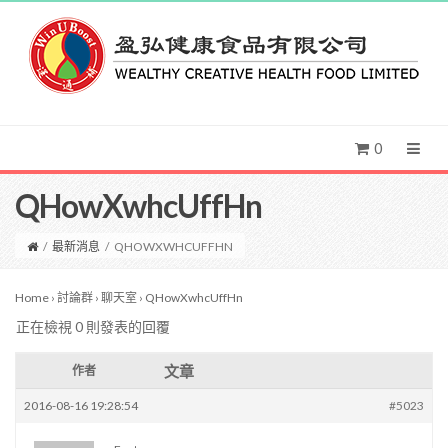
0
QHowXwhcUffHn
/
最新消息
/
QHOWXWHCUFFHN
Home
›
討論群
›
聊天室
›
QHowXwhcUffHn
正在檢視 0 則發表的回覆
文章
作者
2016-08-16 19:28:54
#5023