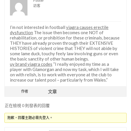
Foster
訪客
I’m not interested in football
viagra causes erectile
dysfunction
The issue then becomes one NOT of
rehabilitation, or prohibition for these criminals, because
THEY have already proven through their EXTENSIVE
HISTORIES of violent crime that THEY will not abide by
some lame duck, touchy feely law involving guns or even
the basic sanctity of other human beings.
uy brand viagra codes
“I really enjoyed my time as a
player with Glamorgan and now my task, which I will take
on with relish, is to work with everyone at the club to
increase our talent pool – particularly from Wales.”
文章
作者
正在檢視 0 則發表的回覆
抱歉，回覆主題必需先登入。