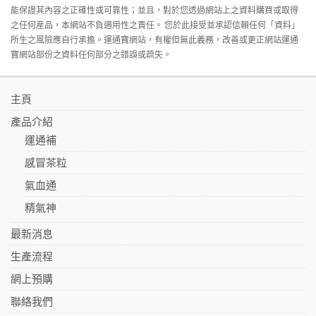
能保證其內容之正確性或可靠性；並且，對於您透過網站上之資料購買或取得
之任何産品，本網站不負適用性之責任。 您於此接受並承認信賴任何「資料」
所生之風險應自行承擔。運通寶網站，有權但無此義務，改善或更正網站運通
寶網站部份之資料任何部分之錯誤或疏失。
主頁
產品介紹
運通補
感冒茶粒
氣血通
精氣神
最新消息
生產流程
網上預購
聯絡我們