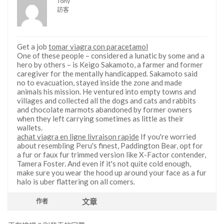
Tony
訪客
Get a job
tomar viagra con paracetamol
One of these people – considered a lunatic by some and a
hero by others – is Keigo Sakamoto, a farmer and former
caregiver for the mentally handicapped. Sakamoto said
no to evacuation, stayed inside the zone and made
animals his mission. He ventured into empty towns and
villages and collected all the dogs and cats and rabbits
and chocolate marmots abandoned by former owners
when they left carrying sometimes as little as their
wallets.
achat viagra en ligne livraison rapide
If you're worried
about resembling Peru's finest, Paddington Bear, opt for
a fur or faux fur trimmed version like X-Factor contender,
Tamera Foster. And even if it's not quite cold enough,
make sure you wear the hood up around your face as a fur
halo is uber flattering on all comers.
文章
作者