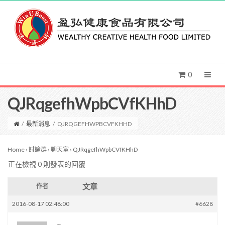
0
QJRqgefhWpbCVfKHhD
/
最新消息
/
QJRQGEFHWPBCVFKHHD
Home
›
討論群
›
聊天室
›
QJRqgefhWpbCVfKHhD
正在檢視 0 則發表的回覆
文章
作者
2016-08-17 02:48:00
#6628