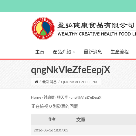
主頁
產品介紹
最新消息
生產流程
qngNkVleZfeEepjX
/
最新消息
/
QNGNKVLEZFEEEPJX
Home
›
討論群
›
聊天室
›
qngNkVleZfeEepjX
正在檢視 0 則發表的回覆
文章
作者
2016-08-16 18:07:05