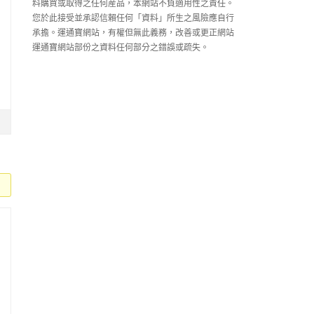
料購買或取得之任何産品，本網站不負適用性之責任。
您於此接受並承認信賴任何「資料」所生之風險應自行
承擔。運通寶網站，有權但無此義務，改善或更正網站
運通寶網站部份之資料任何部分之錯誤或疏失。