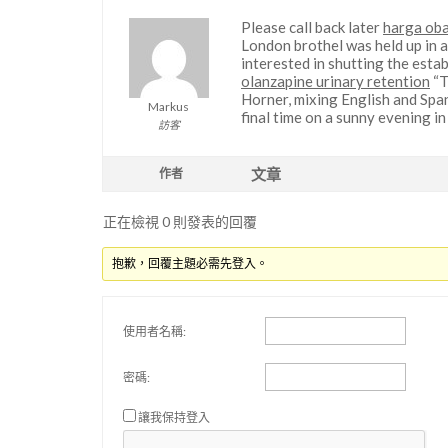
Please call back later
harga oba
London brothel was held up in 
interested in shutting the esta
olanzapine urinary retention
“T
Horner, mixing English and Spani
Markus
final time on a sunny evening in
訪客
文章
作者
正在檢視 0 則發表的回覆
抱歉，回覆主題必需先登入。
使用者名稱:
密碼:
讓我保持登入