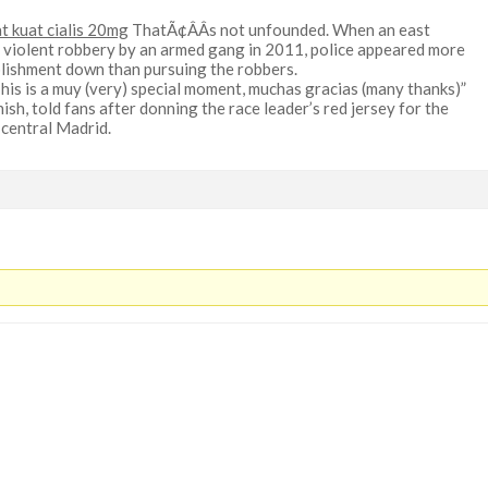
t kuat cialis 20mg
ThatÃ¢ÂÂs not unfounded. When an east
a violent robbery by an armed gang in 2011, police appeared more
blishment down than pursuing the robbers.
his is a muy (very) special moment, muchas gracias (many thanks)”
sh, told fans after donning the race leader’s red jersey for the
 central Madrid.