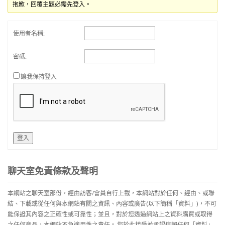
抱歉，回覆主題必需先登入。
使用者名稱:
密碼:
讓我保持登入
登入
聊天室免責條款及聲明
本網站之聊天室部份，經由訪客/會員自行上載，本網站對於任何、經由、或聯
結、下載或從任何與本網站有關之資訊、內容或廣告(以下簡稱「資料」)，不可
能保證其內容之正確性或可靠性；並且，對於您透過網站上之資料購買或取得
之任何産品，本網站不負適用性之責任。 您於此接受並承認信賴任何「資料」