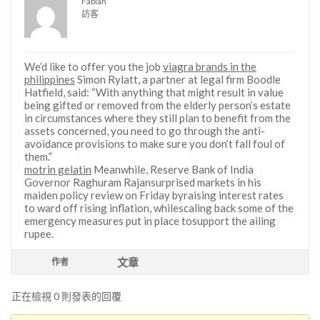
Fabian
訪客
We’d like to offer you the job
viagra brands in the
philippines
Simon Rylatt, a partner at legal firm Boodle
Hatfield, said: “With anything that might result in value
being gifted or removed from the elderly person’s estate
in circumstances where they still plan to benefit from the
assets concerned, you need to go through the anti-
avoidance provisions to make sure you don’t fall foul of
them.”
motrin gelatin
Meanwhile, Reserve Bank of India
Governor Raghuram Rajansurprised markets in his
maiden policy review on Friday byraising interest rates
to ward off rising inflation, whilescaling back some of the
emergency measures put in place tosupport the ailing
rupee.
文章
作者
正在檢視 0 則發表的回覆