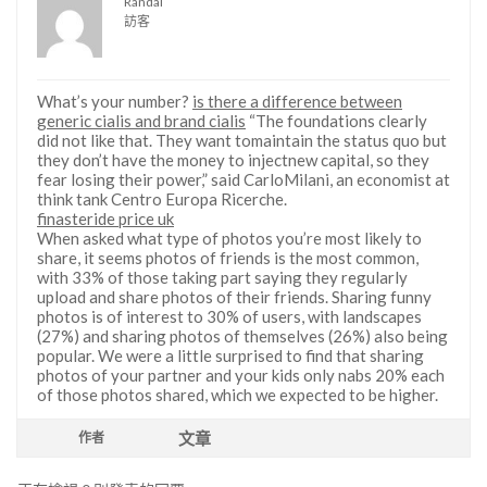
Randal
訪客
What’s your number?
is there a difference between
generic cialis and brand cialis
“The foundations clearly
did not like that. They want tomaintain the status quo but
they don’t have the money to injectnew capital, so they
fear losing their power,” said CarloMilani, an economist at
think tank Centro Europa Ricerche.
finasteride price uk
When asked what type of photos you’re most likely to
share, it seems photos of friends is the most common,
with 33% of those taking part saying they regularly
upload and share photos of their friends. Sharing funny
photos is of interest to 30% of users, with landscapes
(27%) and sharing photos of themselves (26%) also being
popular. We were a little surprised to find that sharing
photos of your partner and your kids only nabs 20% each
of those photos shared, which we expected to be higher.
文章
作者