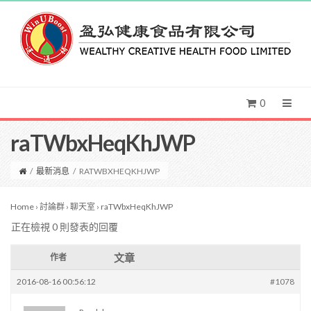
0
raTWbxHeqKhJWP
/
最新消息
/
RATWBXHEQKHJWP
Home
›
討論群
›
聊天室
›
raTWbxHeqKhJWP
正在檢視 0 則發表的回覆
文章
作者
2016-08-16 00:56:12
#1078