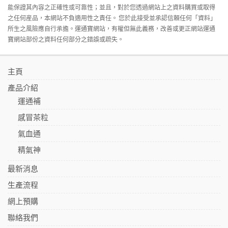
能保證其內容之正確性或可靠性；並且，對於您透過網站上之資料購買或取得
之任何産品，本網站不負適用性之責任。 您於此接受並承認信賴任何「資料」
所生之風險應自行承擔。運通寶網站，有權但無此義務，改善或更正網站運通
寶網站部份之資料任何部分之錯誤或疏失。
主頁
產品介紹
運通補
感冒茶粒
氣血通
精氣神
最新消息
生產流程
網上預購
聯絡我們