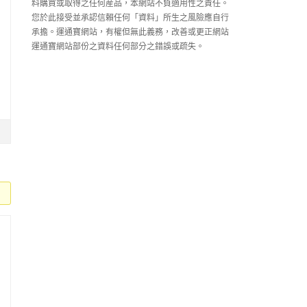
料購買或取得之任何産品，本網站不負適用性之責任。
您於此接受並承認信賴任何「資料」所生之風險應自行
承擔。運通寶網站，有權但無此義務，改善或更正網站
運通寶網站部份之資料任何部分之錯誤或疏失。