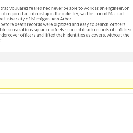
ustrativo
Juarez feared he’d never be able to work as an engineer, or
l required an internship in the industry, said his friend Marisol
he University of Michigan, Ann Arbor.
 before death records were digitized and easy to search, officers
 demonstrations squad routinely scoured death records of children
dercover officers and lifted their identities as covers, without the
.