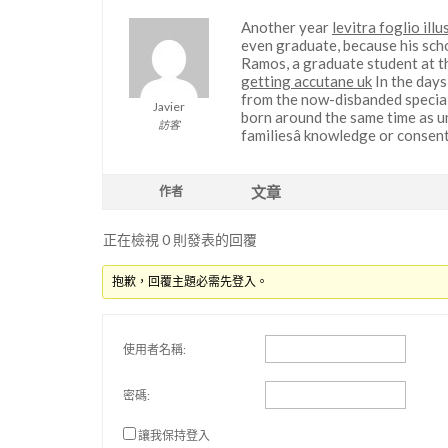
Another year
levitra foglio ill
even graduate, because his schoo
Ramos, a graduate student at t
getting accutane uk
In the days
from the now-disbanded special
Javier
born around the same time as un
訪客
familiesâ knowledge or consent
文章
作者
正在檢視 0 則發表的回覆
抱歉，回覆主題必需先登入。
使用者名稱:
密碼:
讓我保持登入