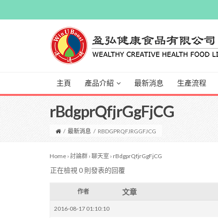
主頁
產品介紹
最新消息
生產流程
rBdgprQfjrGgFjCG
/
最新消息
/
RBDGPRQFJRGGFJCG
Home
›
討論群
›
聊天室
›
rBdgprQfjrGgFjCG
正在檢視 0 則發表的回覆
文章
作者
2016-08-17 01:10:10