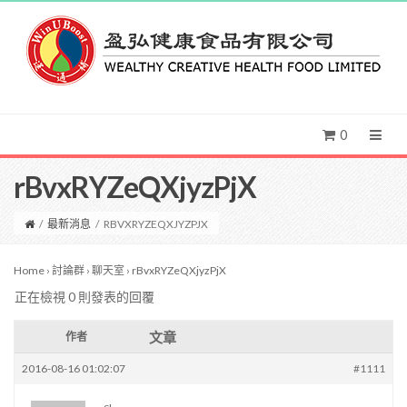
0
rBvxRYZeQXjyzPjX
/
最新消息
/
RBVXRYZEQXJYZPJX
Home
›
討論群
›
聊天室
›
rBvxRYZeQXjyzPjX
正在檢視 0 則發表的回覆
文章
作者
2016-08-16 01:02:07
#1111