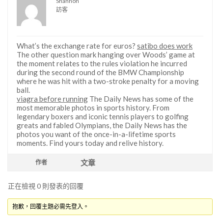
Shannon
訪客
What’s the exchange rate for euros?
satibo does work
The other question mark hanging over Woods’ game at
the moment relates to the rules violation he incurred
during the second round of the BMW Championship
where he was hit with a two-stroke penalty for a moving
ball.
viagra before running
The Daily News has some of the
most memorable photos in sports history. From
legendary boxers and iconic tennis players to golfing
greats and fabled Olympians, the Daily News has the
photos you want of the once-in-a-lifetime sports
moments. Find yours today and relive history.
文章
作者
正在檢視 0 則發表的回覆
抱歉，回覆主題必需先登入。