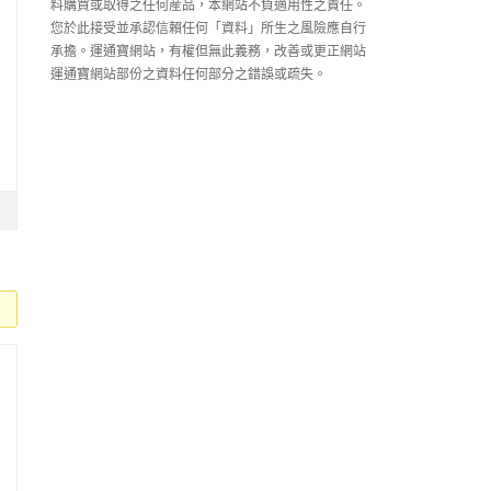
料購買或取得之任何産品，本網站不負適用性之責任。
您於此接受並承認信賴任何「資料」所生之風險應自行
承擔。運通寶網站，有權但無此義務，改善或更正網站
運通寶網站部份之資料任何部分之錯誤或疏失。