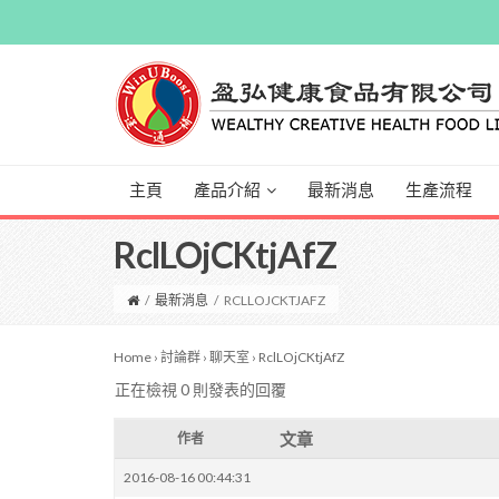
主頁
產品介紹
最新消息
生產流程
RclLOjCKtjAfZ
/
最新消息
/
RCLLOJCKTJAFZ
Home
›
討論群
›
聊天室
›
RclLOjCKtjAfZ
正在檢視 0 則發表的回覆
文章
作者
2016-08-16 00:44:31