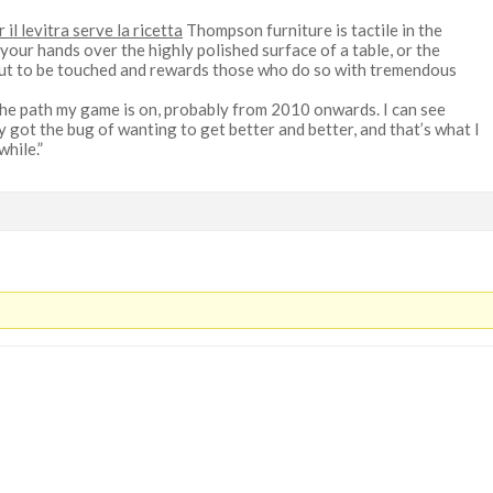
r il levitra serve la ricetta
Thompson furniture is tactile in the
your hands over the highly polished surface of a table, or the
es out to be touched and rewards those who do so with tremendous
the path my game is on, probably from 2010 onwards. I can see
ly got the bug of wanting to get better and better, and that’s what I
while.”