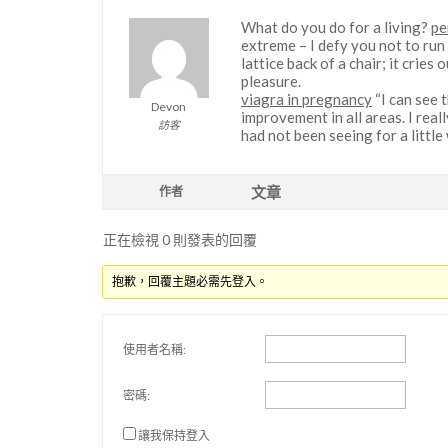
What do you do for a living?
pe
extreme – I defy you not to run 
lattice back of a chair; it cri
pleasure.
viagra in pregnancy
“I can see 
Devon
improvement in all areas. I real
訪客
had not been seeing for a little 
文章
作者
正在檢視 0 則發表的回覆
抱歉，回覆主題必需先登入。
使用者名稱:
密碼:
讓我保持登入