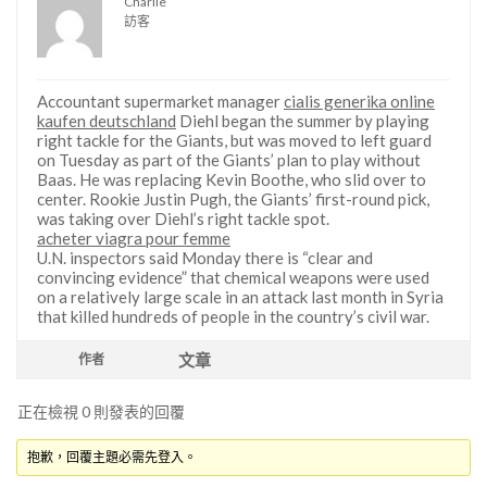
Charlie
訪客
Accountant supermarket manager
cialis generika online
kaufen deutschland
Diehl began the summer by playing
right tackle for the Giants, but was moved to left guard
on Tuesday as part of the Giants’ plan to play without
Baas. He was replacing Kevin Boothe, who slid over to
center. Rookie Justin Pugh, the Giants’ first-round pick,
was taking over Diehl’s right tackle spot.
acheter viagra pour femme
U.N. inspectors said Monday there is “clear and
convincing evidence” that chemical weapons were used
on a relatively large scale in an attack last month in Syria
that killed hundreds of people in the country’s civil war.
文章
作者
正在檢視 0 則發表的回覆
抱歉，回覆主題必需先登入。