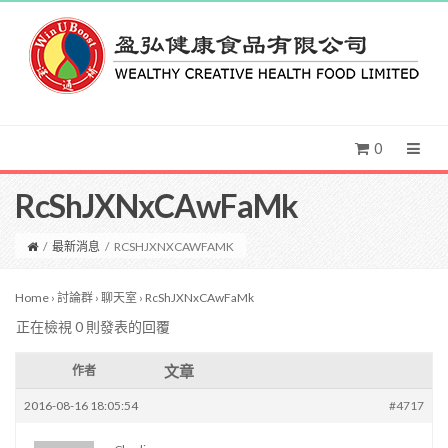
0
RcShJXNxCAwFaMk
/
最新消息
/
RCSHJXNXCAWFAMK
Home
›
討論群
›
聊天室
›
RcShJXNxCAwFaMk
正在檢視 0 則發表的回覆
文章
作者
2016-08-16 18:05:54
#4717