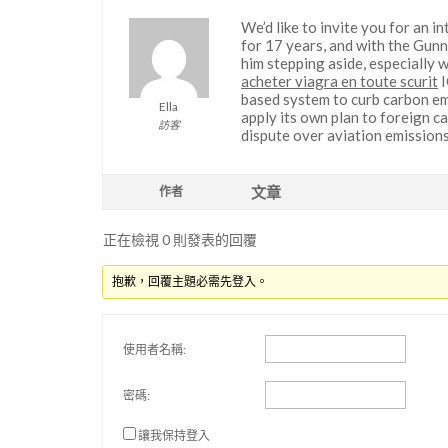
We’d like to invite you for an i
for 17 years, and with the Gunn
him stepping aside, especially w
acheter viagra en toute scurit
I
based system to curb carbon emi
Ella
apply its own plan to foreign c
訪客
dispute over aviation emissions
文章
作者
正在檢視 0 則發表的回覆
抱歉，回覆主題必需先登入。
使用者名稱:
密碼:
讓我保持登入