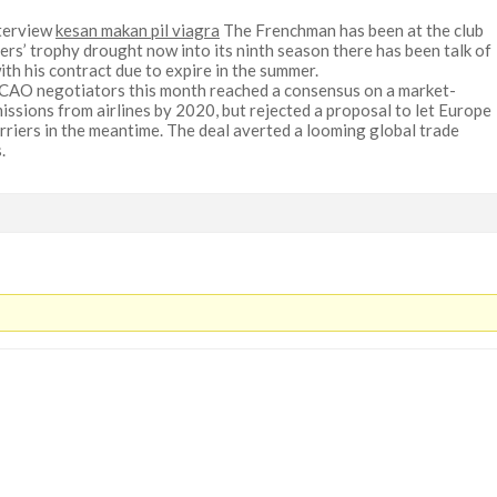
nterview
kesan makan pil viagra
The Frenchman has been at the club
ers’ trophy drought now into its ninth season there has been talk of
ith his contract due to expire in the summer.
CAO negotiators this month reached a consensus on a market-
ssions from airlines by 2020, but rejected a proposal to let Europe
arriers in the meantime. The deal averted a looming global trade
.