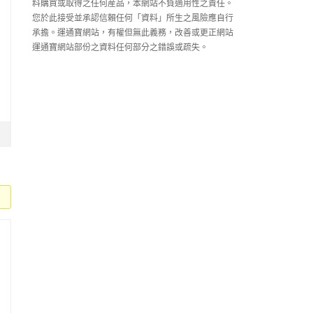
料購買或取得之任何産品，本網站不負適用性之責任。
您於此接受並承認信賴任何「資料」所生之風險應自行
承擔。運通寶網站，有權但無此義務，改善或更正網站
運通寶網站部份之資料任何部分之錯誤或疏失。