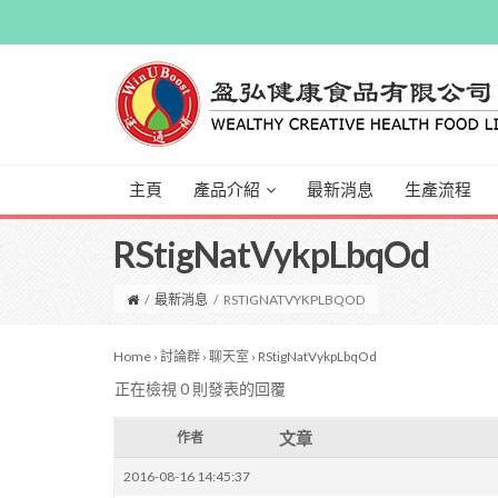
主頁
產品介紹
最新消息
生產流程
RStigNatVykpLbqOd
/
最新消息
/
RSTIGNATVYKPLBQOD
Home
›
討論群
›
聊天室
›
RStigNatVykpLbqOd
正在檢視 0 則發表的回覆
文章
作者
2016-08-16 14:45:37