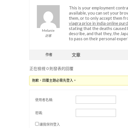
This is your employment contr
available, you can set your brow
them, or to only accept them fr
viagra price in india online pur
stating that the deaths caused 
Melanie
describe, and that they, the Ja
訪客
to pass on their personal exper
文章
作者
正在檢視 0 則發表的回覆
抱歉，回覆主題必需先登入。
使用者名稱:
密碼:
讓我保持登入