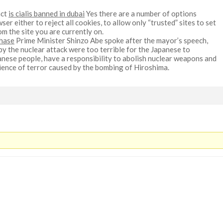
act
is cialis banned in dubai
Yes there are a number of options
ser either to reject all cookies, to allow only “trusted” sites to set
om the site you are currently on.
chase
Prime Minister Shinzo Abe spoke after the mayor’s speech,
by the nuclear attack were too terrible for the Japanese to
panese people, have a responsibility to abolish nuclear weapons and
ience of terror caused by the bombing of Hiroshima.