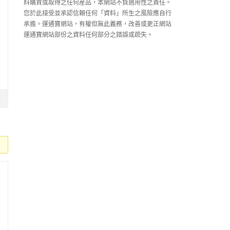
料購買或取得之任何産品，本網站不負適用性之責任。
您於此接受並承認信賴任何「資料」所生之風險應自行
承擔。運通寶網站，有權但無此義務，改善或更正網站
運通寶網站部份之資料任何部分之錯誤或疏失。