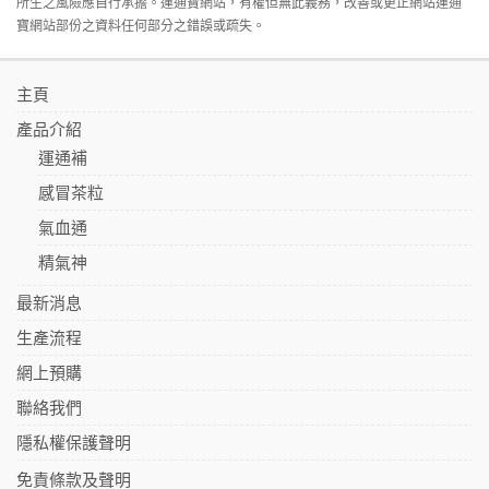
所生之風險應自行承擔。運通寶網站，有權但無此義務，改善或更正網站運通
寶網站部份之資料任何部分之錯誤或疏失。
主頁
產品介紹
運通補
感冒茶粒
氣血通
精氣神
最新消息
生產流程
網上預購
聯絡我們
隱私權保護聲明
免責條款及聲明