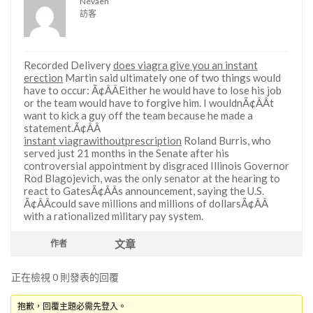
Nevaeh
訪客
Recorded Delivery
does viagra give you an instant
erection
Martin said ultimately one of two things would
have to occur: Ã¢ÂÂEither he would have to lose his job
or the team would have to forgive him. I wouldnÃ¢ÂÂt
want to kick a guy off the team because he made a
statement.Ã¢ÂÂ
instant viagrawithoutprescription
Roland Burris, who
served just 21 months in the Senate after his
controversial appointment by disgraced Illinois Governor
Rod Blagojevich, was the only senator at the hearing to
react to GatesÃ¢ÂÂs announcement, saying the U.S.
Ã¢ÂÂcould save millions and millions of dollarsÃ¢ÂÂ
with a rationalized military pay system.
文章
作者
正在檢視 0 則發表的回覆
抱歉，回覆主題必需先登入。