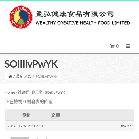
0
SOiIIlvPwYK
/
最新消息
/
SOIIILVPWYK
Home
›
討論群
›
聊天室
›
SOiIIlvPwYK
正在檢視 0 則發表的回覆
文章
作者
2016-08-16 22:19:10
#5655