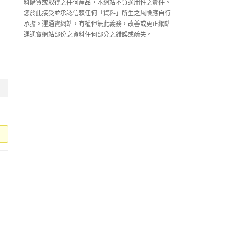
料購買或取得之任何産品，本網站不負適用性之責任。
您於此接受並承認信賴任何「資料」所生之風險應自行
承擔。運通寶網站，有權但無此義務，改善或更正網站
運通寶網站部份之資料任何部分之錯誤或疏失。