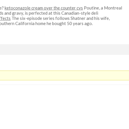
se?
ketoconazole cream over the counter cvs
Poutine, a Montreal
ds and gravy, is perfected at this Canadian-style deli
ffects
The six-episode series follows Shatner and his wife,
Southern California home he bought 50 years ago.