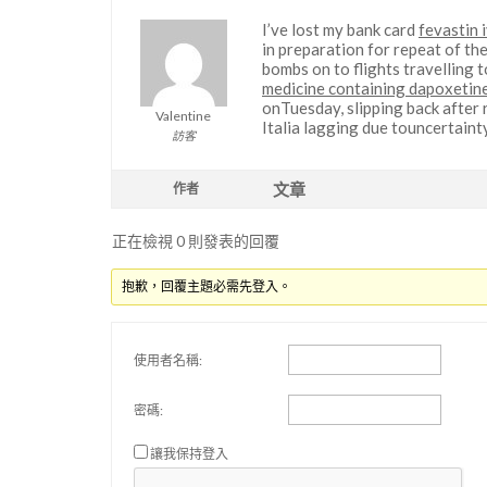
I’ve lost my bank card
fevastin 
in preparation for repeat of t
bombs on to flights travelling 
medicine containing dapoxetin
onTuesday, slipping back after
Valentine
Italia lagging due touncertainty
訪客
文章
作者
正在檢視 0 則發表的回覆
抱歉，回覆主題必需先登入。
使用者名稱:
密碼:
讓我保持登入