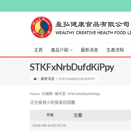
主頁
產品介紹
最新消息
生產流程
STKFxNrbDufdKiPpy
/
最新消息
/
STKFXNRBDUFDKIPPY
Home
›
討論群
›
聊天室
›
STKFxNrbDufdKiPpy
正在檢視 0 則發表的回覆
文章
作者
2016-08-16 05:01:54