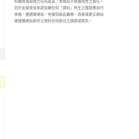
料購買或取得之任何産品，本網站不負適用性之責任。
您於此接受並承認信賴任何「資料」所生之風險應自行
承擔。運通寶網站，有權但無此義務，改善或更正網站
運通寶網站部份之資料任何部分之錯誤或疏失。