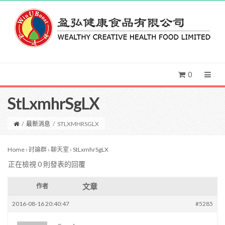
0
StLxmhrSgLX
/
最新消息
/
STLXMHRSGLX
Home
›
討論群
›
聊天室
›
StLxmhrSgLX
正在檢視 0 則發表的回覆
文章
作者
2016-08-16 20:40:47
#5285