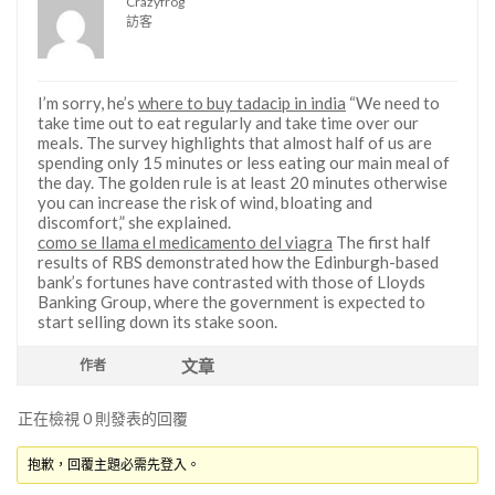
Crazyfrog
訪客
I’m sorry, he’s
where to buy tadacip in india
“We need to
take time out to eat regularly and take time over our
meals. The survey highlights that almost half of us are
spending only 15 minutes or less eating our main meal of
the day. The golden rule is at least 20 minutes otherwise
you can increase the risk of wind, bloating and
discomfort,” she explained.
como se llama el medicamento del viagra
The first half
results of RBS demonstrated how the Edinburgh-based
bank’s fortunes have contrasted with those of Lloyds
Banking Group, where the government is expected to
start selling down its stake soon.
文章
作者
正在檢視 0 則發表的回覆
抱歉，回覆主題必需先登入。