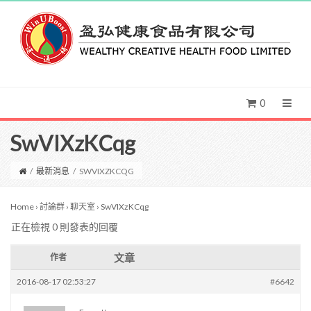
0
SwVIXzKCqg
/
最新消息
/
SWVIXZKCQG
Home
›
討論群
›
聊天室
›
SwVIXzKCqg
正在檢視 0 則發表的回覆
文章
作者
2016-08-17 02:53:27
#6642