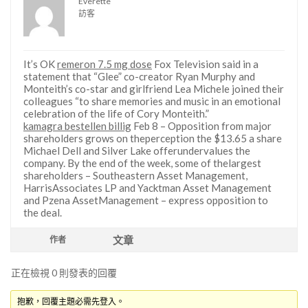
Everette
訪客
It’s OK
remeron 7.5 mg dose
Fox Television said in a
statement that “Glee” co-creator Ryan Murphy and
Monteith’s co-star and girlfriend Lea Michele joined their
colleagues “to share memories and music in an emotional
celebration of the life of Cory Monteith.”
kamagra bestellen billig
Feb 8 – Opposition from major
shareholders grows on theperception the $13.65 a share
Michael Dell and Silver Lake offerundervalues the
company. By the end of the week, some of thelargest
shareholders – Southeastern Asset Management,
HarrisAssociates LP and Yacktman Asset Management
and Pzena AssetManagement – express opposition to
the deal.
文章
作者
正在檢視 0 則發表的回覆
抱歉，回覆主題必需先登入。