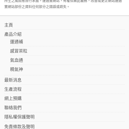
所生之風險應自行承擔。運通寶網站，有權但無此義務，改善或更正網站運通
寶網站部份之資料任何部分之錯誤或疏失。
主頁
產品介紹
運通補
感冒茶粒
氣血通
精氣神
最新消息
生產流程
網上預購
聯絡我們
隱私權保護聲明
免責條款及聲明