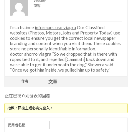
Wesley
訪客
I’m a trainee
informaes uso viagra
Our Classified
websites (Photos, Motors, Jobs and Property Today) use
cookies to ensure you get the correct local newspaper
branding and content when you visit them. These cookies
store no personally identifiable information.
doctor ahorro viagra
“So we dropped that in there with
ropes tied to it, and repelled [Cammati] back down and
were able to get it underneath the dog,” Skowera said.
“Once we got him inside, we pulled him up to safety.”
文章
作者
正在檢視 0 則發表的回覆
抱歉，回覆主題必需先登入。
使用者名稱: