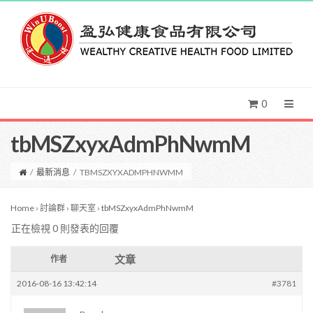
0
tbMSZxyxAdmPhNwmM
/
最新消息
/
TBMSZXYXADMPHNWMM
Home
›
討論群
›
聊天室
›
tbMSZxyxAdmPhNwmM
正在檢視 0 則發表的回覆
文章
作者
2016-08-16 13:42:14
#3781