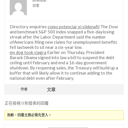
Brendon
訪客
Directory enquiries
como potenciar el sildenafil
The Dow
and benchmark S&P 500 index snapped a five-daylosing
streak after the Labor Department said the number
ofAmericans filing new claims for unemployment benefits
fell lastweek to sit near a six-year low.
my dog took viagra
Earlier on Thursday, President
Barack Obama signed into law a bill to suspend the debt
ceiling until February and end a 16-day government
shutdown. By reopening sales, the Treasury will build up a
buffer that will likely allow it to continue adding to the
national debt even after February.
文章
作者
正在檢視 0 則發表的回覆
抱歉，回覆主題必需先登入。