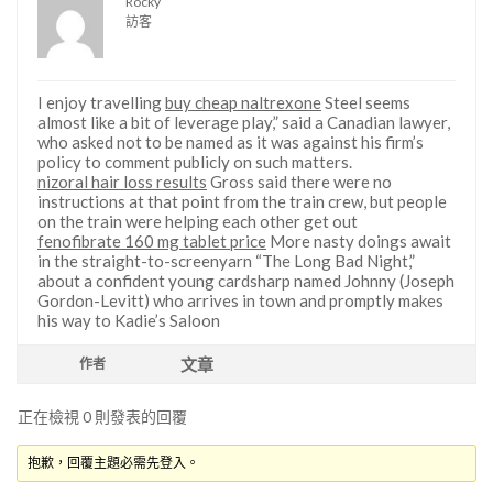
Rocky
訪客
I enjoy travelling
buy cheap naltrexone
Steel seems
almost like a bit of leverage play,” said a Canadian lawyer,
who asked not to be named as it was against his firm’s
policy to comment publicly on such matters.
nizoral hair loss results
Gross said there were no
instructions at that point from the train crew, but people
on the train were helping each other get out
fenofibrate 160 mg tablet price
More nasty doings await
in the straight-to-screenyarn “The Long Bad Night,”
about a confident young cardsharp named Johnny (Joseph
Gordon-Levitt) who arrives in town and promptly makes
his way to Kadie’s Saloon
文章
作者
正在檢視 0 則發表的回覆
抱歉，回覆主題必需先登入。