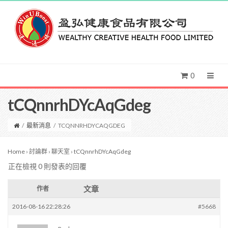
0
tCQnnrhDYcAqGdeg
/
最新消息
/
TCQNNRHDYCAQGDEG
Home
›
討論群
›
聊天室
›
tCQnnrhDYcAqGdeg
正在檢視 0 則發表的回覆
文章
作者
2016-08-16 22:28:26
#5668