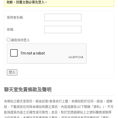
抱歉，回覆主題必需先登入。
使用者名稱:
密碼:
讓我保持登入
登入
聊天室免責條款及聲明
本網站之聊天室部份，經由訪客/會員自行上載，本網站對於任何、經由、或聯
結、下載或從任何與本網站有關之資訊、內容或廣告(以下簡稱「資料」)，不可
能保證其內容之正確性或可靠性；並且，對於您透過網站上之資料購買或取得
之任何産品，本網站不負適用性之責任。 您於此接受並承認信賴任何「資料」