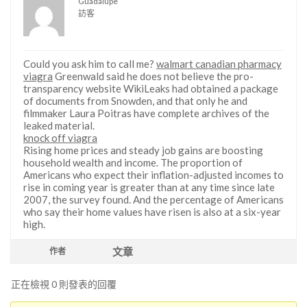
Guadalupe
訪客
Could you ask him to call me?
walmart canadian pharmacy
viagra
Greenwald said he does not believe the pro-
transparency website WikiLeaks had obtained a package
of documents from Snowden, and that only he and
filmmaker Laura Poitras have complete archives of the
leaked material.
knock off viagra
Rising home prices and steady job gains are boosting
household wealth and income. The proportion of
Americans who expect their inflation-adjusted incomes to
rise in coming year is greater than at any time since late
2007, the survey found. And the percentage of Americans
who say their home values have risen is also at a six-year
high.
文章
作者
正在檢視 0 則發表的回覆