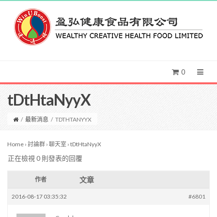
0
tDtHtaNyyX
/
最新消息
/
TDTHTANYYX
Home
›
討論群
›
聊天室
›
tDtHtaNyyX
正在檢視 0 則發表的回覆
文章
作者
2016-08-17 03:35:32
#6801