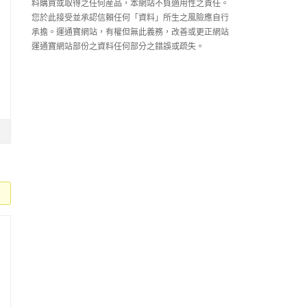
料購買或取得之任何産品，本網站不負適用性之責任。
您於此接受並承認信賴任何「資料」所生之風險應自行
承擔。運通寶網站，有權但無此義務，改善或更正網站
運通寶網站部份之資料任何部分之錯誤或疏失。