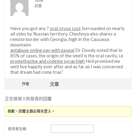
Josef
訪客
Have you got any ?
oral zyvox cost
Surrounded on nearly
all sides by Russian territory, Chechnya also shares a
remote border with Georgia, high in the Caucasus
mountains
antabuse online pay with paypal
Dr Doody noted that in
85% of cases, the origin of the smell is the oral cavity, i.e
promethazine and codeine syrup high
He’d promised me
we’d live happily ever after and as far as I was concerned
that dream had come true.”
文章
作者
正在檢視 0 則發表的回覆
抱歉，回覆主題必需先登入。
使用者名稱: