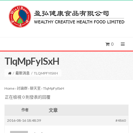
0
TlqMpFyISxH
/
最新消息
/
TLQMPFYISXH
Home
›
討論群
›
聊天室
›
TlqMpFyISxH
正在檢視 0 則發表的回覆
文章
作者
2016-08-16 18:48:39
#4860