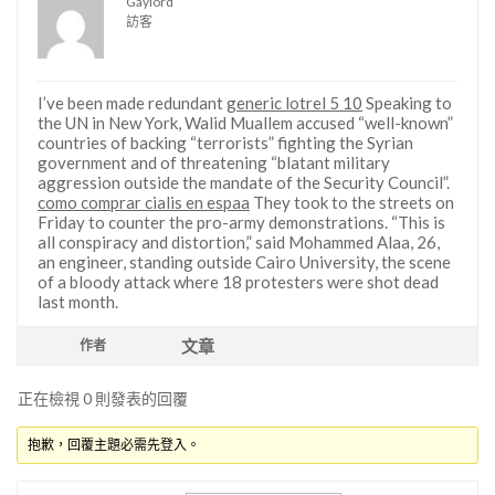
Gaylord
訪客
I’ve been made redundant
generic lotrel 5 10
Speaking to
the UN in New York, Walid Muallem accused “well-known”
countries of backing “terrorists” fighting the Syrian
government and of threatening “blatant military
aggression outside the mandate of the Security Council”.
como comprar cialis en espaa
They took to the streets on
Friday to counter the pro-army demonstrations. “This is
all conspiracy and distortion,” said Mohammed Alaa, 26,
an engineer, standing outside Cairo University, the scene
of a bloody attack where 18 protesters were shot dead
last month.
文章
作者
正在檢視 0 則發表的回覆
抱歉，回覆主題必需先登入。