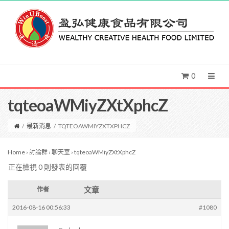
0
tqteoaWMiyZXtXphcZ
/
最新消息
/
TQTEOAWMIYZXTXPHCZ
Home
›
討論群
›
聊天室
›
tqteoaWMiyZXtXphcZ
正在檢視 0 則發表的回覆
文章
作者
2016-08-16 00:56:33
#1080