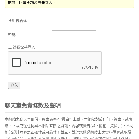
抱歉，回覆主題必需先登入。
使用者名稱:
密碼:
讓我保持登入
登入
聊天室免責條款及聲明
本網站之聊天室部份，經由訪客/會員自行上載，本網站對於任何、經由、或聯
結、下載或從任何與本網站有關之資訊、內容或廣告(以下簡稱「資料」)，不可
能保證其內容之正確性或可靠性；並且，對於您透過網站上之資料購買或取得
之任何産品，本網站不負適用性之責任。 您於此接受並承認信賴任何「資料」