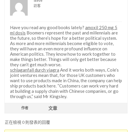
Steve
訪客
Have you read any good books lately?
amoxil 250 mg 5
ml dosis
Boomers represent the past and millennials are
the future, so there’s hope for a better political system.
As more and more millennials become eligible to vote,
they will have an even more profound influence on
American politics. They know how to work together to
make things better. Things will only get better because
they can’t get much worse.
schlaganfall durch viagra
And it works both ways, Cole’s
joint ventures mean that, for those UK customers who
want to use products made in China, the company can help
ship products back here. “Customers can work very hard
at building a supply chain with Chinese companies, or go
through us,” said Mr Kingsley.
文章
作者
正在檢視 0 則發表的回覆