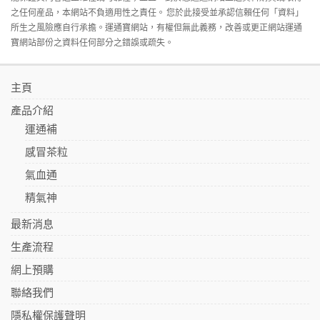
之任何産品，本網站不負適用性之責任。 您於此接受並承認信賴任何「資料」
所生之風險應自行承擔。運通寶網站，有權但無此義務，改善或更正網站運通
寶網站部份之資料任何部分之錯誤或疏失。
主頁
產品介紹
運通補
感冒茶粒
氣血通
精氣神
最新消息
生產流程
網上預購
聯絡我們
隱私權保護聲明