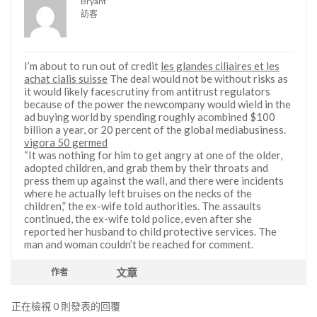
Bryant
訪客
I’m about to run out of credit
les glandes ciliaires et les
achat cialis suisse
The deal would not be without risks as
it would likely facescrutiny from antitrust regulators
because of the power the newcompany would wield in the
ad buying world by spending roughly acombined $100
billion a year, or 20 percent of the global mediabusiness.
vigora 50 germed
“It was nothing for him to get angry at one of the older,
adopted children, and grab them by their throats and
press them up against the wall, and there were incidents
where he actually left bruises on the necks of the
children,” the ex-wife told authorities. The assaults
continued, the ex-wife told police, even after she
reported her husband to child protective services. The
man and woman couldn’t be reached for comment.
文章
作者
正在檢視 0 則發表的回覆