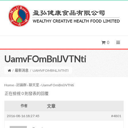
0
UamvFOmBnlJVTNti
/
最新消息
/
UAMVFOMBNLJVTNTI
Home
›
討論群
›
聊天室
›
UamvFOmBnlJVTNti
正在檢視 0 則發表的回覆
文章
作者
2016-08-16 18:27:45
#4801