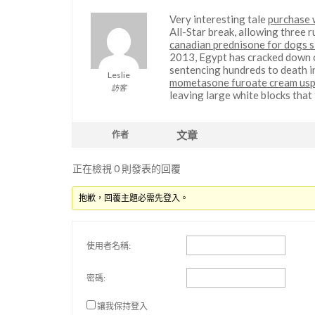
Very interesting tale
purchase 
All-Star break, allowing three r
canadian prednisone for dogs s
2013, Egypt has cracked down 
sentencing hundreds to death in 
Leslie
mometasone furoate cream usp
訪客
leaving large white blocks that
文章
作者
正在檢視 0 則發表的回覆
抱歉，回覆主題必需先登入。
使用者名稱:
密碼:
讓我保持登入