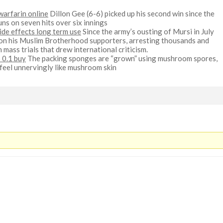
warfarin online
Dillon Gee (6-6) picked up his second win since the
uns on seven hits over six innings
ide effects long term use
Since the army’s ousting of Mursi in July
on his Muslim Brotherhood supporters, arresting thousands and
mass trials that drew international criticism.
 0.1 buy
The packing sponges are “grown” using mushroom spores,
 feel unnervingly like mushroom skin