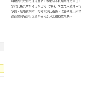
料購買或取得之任何産品，本網站不負適用性之責任。
您於此接受並承認信賴任何「資料」所生之風險應自行
承擔。運通寶網站，有權但無此義務，改善或更正網站
運通寶網站部份之資料任何部分之錯誤或疏失。