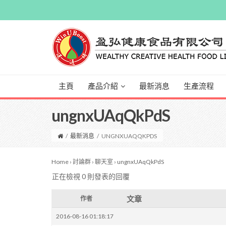
主頁
產品介紹
最新消息
生產流程
ungnxUAqQkPdS
/
最新消息
/
UNGNXUAQQKPDS
Home
›
討論群
›
聊天室
›
ungnxUAqQkPdS
正在檢視 0 則發表的回覆
文章
作者
2016-08-16 01:18:17